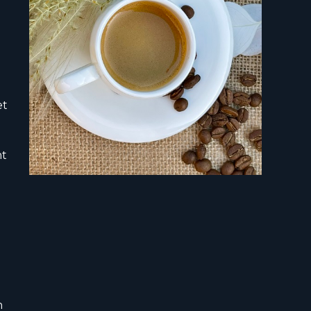
et
nt
n