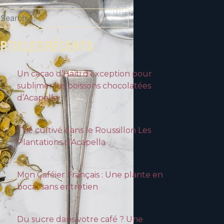
ARTICLES RÉCENTS
Un cacao d’Haïti d’exception pour
sublimer les boissons chocolatées
d’Acapella
Thé cultivé dans le Roussillon Les
Plantations d’Acapella
Mon Caféier Français : Une plante en
bocal sans entretien
Du sucre dans votre café ? Une