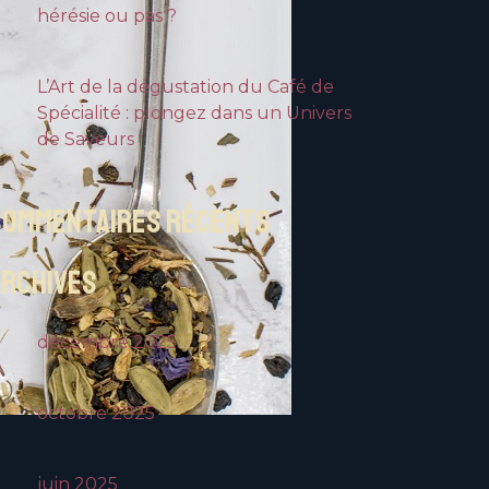
hérésie ou pas ?
L’Art de la dégustation du Café de
Spécialité : plongez dans un Univers
de Saveurs
COMMENTAIRES RÉCENTS
ARCHIVES
décembre 2025
octobre 2025
juin 2025