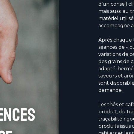
d’un conseil cl
mais aussi au 
matériel utilis
accompagne au
Après chaque t
séances de « c
variations de c
des grains de 
adapté, hermét
saveurs et arôm
sont disponibl
demande.
Les thés et caf
ences
produit, du tr
traçabilité ri
produits issus 
caféiers et les