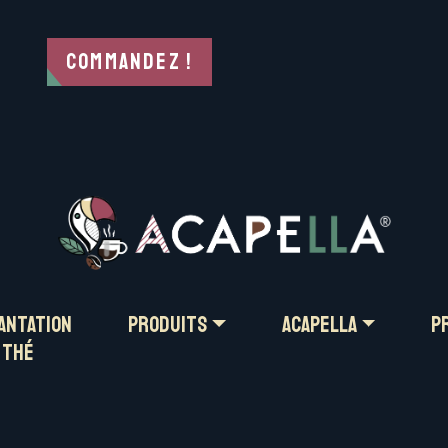
EZ
Plantation
PRODUITS
ACAPELLA
Commandez !
de thé
antation
PRODUITS
ACAPELLA
P
 thé