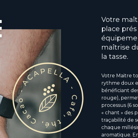
e
Votre maîtr
place prés
équipemen
maîtrise d
la tasse.
Votre Maitre to
rythme doux e
bénéficiant de
rouge), permet
processus (6 so
« chant » des p
traçabilité de s
chaque millési
aromatique. En