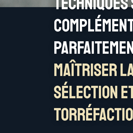
techniques 
complémen
parfaiteme
maîtriser l
sélection e
torréfactio