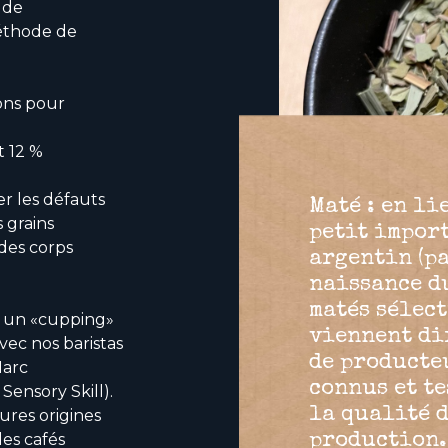
 de
méthode de
ons pour
t 12 %
er les défauts
Maté : en li
 grains
petit impor
des corps
argentin (pa
naissance du
matés sélec
ns un «cupping»
viennent di
vec nos baristas
de producte
Marc
connus et te
Sensory Skill).
la qualité 
ures origines
les cafés
production.