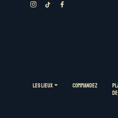
Skip
Les LIEUX
COMMAND
to
content
Les LIEUX
COMMANDEZ
Pl
de