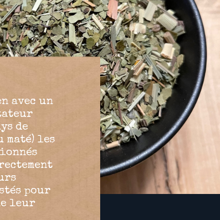
en avec un
tateur
ys de
 maté) les
tionnés
rectement
urs
stés pour
de leur