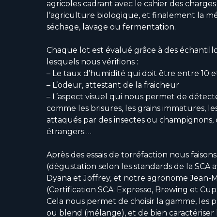
agricoles cadrant avec le cahier des charges
l’agriculture biologique, et finalement la 
séchage, lavage ou fermentation.
Chaque lot est évalué grâce à des échantill
lesquels nous vérifions :
– Le taux d’humidité qui doit être entre 10 e
– L’odeur, attestant de la fraicheur
– L’aspect visuel qui nous permet de détect
comme les brisures, les grains immatures, les
attaqués par des insectes ou champignons, 
étrangers …
Après des essais de torréfaction nous faiso
(dégustation selon les standards de la SCA a
Dyana et Joffrey, et notre agronome Jean-
(Certification SCA: Expresso, Brewing et Cup 
Cela nous permet de choisir la gamme, les p
ou blend (mélange), et de bien caractériser 