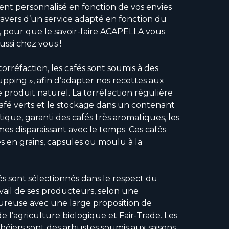
ient personnalisé en fonction de vos envies
travers d’un service adapté en fonction du
é, pour que le savoir-faire ACAPELLA vous
ssi chez vous !
orréfaction, les cafés sont soumis à des
upping », afin d’adapter nos recettes aux
e produit naturel. La torréfaction régulière
café verts et le stockage dans un contenant
ique, garanti des cafés très aromatiques, les
es disparaissant avec le temps. Ces cafés
es en grains, capsules ou moulu à la
és sont sélectionnés dans le respect du
avail de ses producteurs, selon une
goureuse avec une large proposition de
de l’agriculture biologique et Fair-Trade. Les
 théiers sont des arbustes soumis aux saisons