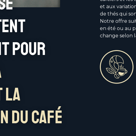
se
et aux variatio
de thés qui son
tent
Notre offre sui
en été ou au p
change selon l
nt pour
a
t la
n du café