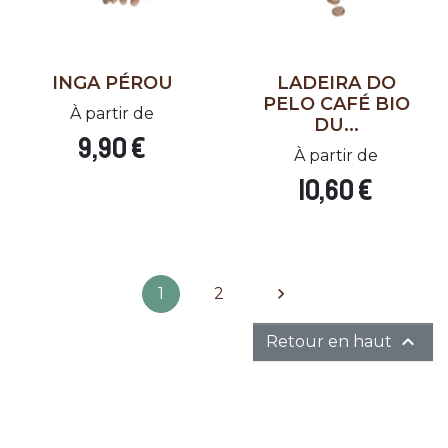
INGA PÉROU
LADEIRA DO
PELO CAFÉ BIO
À partir de
DU...
9,90 €
À partir de
10,60 €
Suivant
1
2


Retour en haut