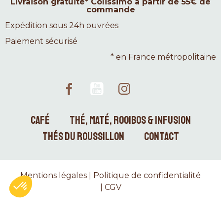
Livraison gratuite* Colissimo à partir de 55€ de
commande
Expédition sous 24h ouvrées
Paiement sécurisé
* en France métropolitaine
CAFÉ
THÉ, MATÉ, ROOIBOS & INFUSION
THÉS DU ROUSSILLON
CONTACT
Mentions légales
|
Politique de confidentialité
|
CGV
Axeptio consent
Plateforme de Gestion du Consentement : Personnalise