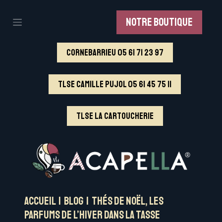
Skip
to
NOTRE BOUTIQUE
content
Commandez !
CORNEBARRIEU 05 61 71 23 97
TLSE Camille Pujol 05 61 45 75 11
TLSE La CARTOUCHERIE
Accueil
|
Blog
|
Thés de Noël, les
parfums de l’hiver dans la tasse