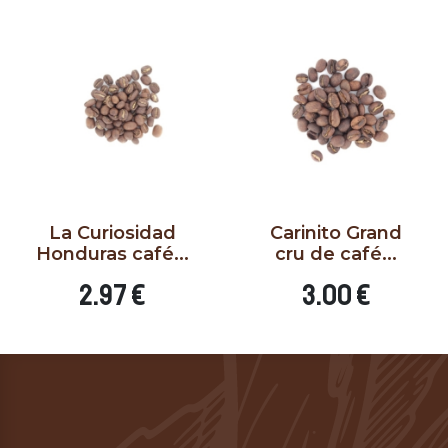
La Curiosidad
Carinito Grand
Honduras café...
cru de café...
Prix
Prix
2.97 €
3.00 €