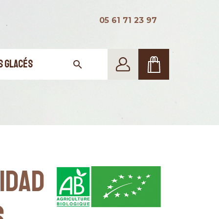
05 61 71 23 97
S GLACÉS

IDAD
S