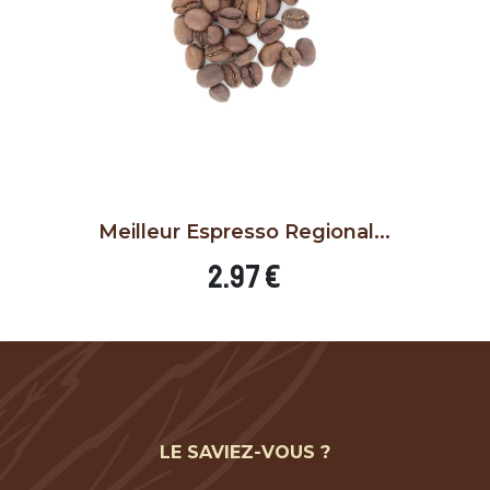
250 g
1 kg
250 g
1 kg
Meilleur Espresso Regional...
AJOUTER AU PANIER
Prix
2.97 €
LE SAVIEZ-VOUS ?