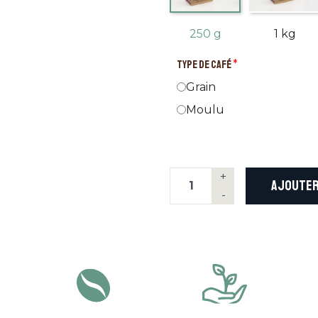
250 g
1 kg
TYPE DE CAFÉ
*
Grain
Moulu
+
AJOUTER
-