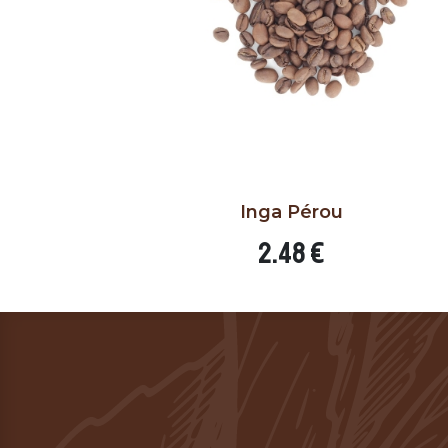
Inga Pérou
AJOUTER AU PANIER
Prix
2.48 €