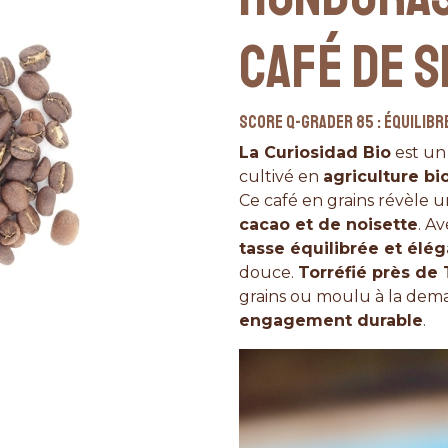
CAFÉ DE S
Score Q-Grader 85 : équilibr
La Curiosidad Bio
est u
cultivé en
agriculture bi
Ce café en grains révèle 
cacao et de noisette
. A
tasse équilibrée et élé
douce.
Torréfié près de
grains ou moulu à la dema
engagement durable
.