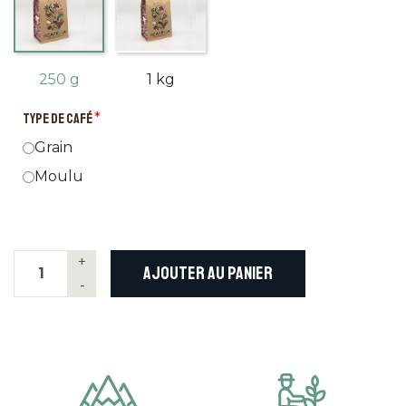
250 g
1 kg
TYPE DE CAFÉ
*
Grain
Moulu
+
AJOUTER AU PANIER
-