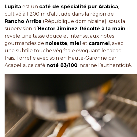
Lupita
est un
café de spécialité pur Arabica
,
cultivé à 1 200 m d’altitude dans la région de
Rancho Arriba
(République dominicaine), sous la
supervision d’
Hector Jiminez
.
Récolté à la main
, il
révèle une tasse douce et intense, aux notes
gourmandes de
noisette
,
miel
et
caramel
, avec
une subtile touche végétale évoquant le tabac
frais. Torréfié avec soin en Haute-Garonne par
Acapella, ce café
noté 83/100
incarne l’authenticité.