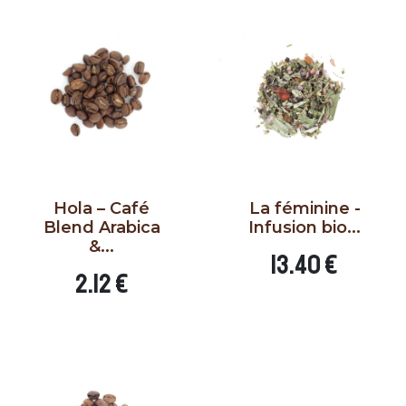
Hola – Café
La féminine -
Blend Arabica
Infusion bio...
&...
Prix
13.40 €
Prix
2.12 €