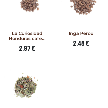
La Curiosidad
Inga Pérou
Honduras café...
Prix
2.48 €
Prix
2.97 €