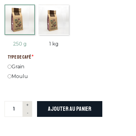
250 g
1 kg
TYPE DE CAFÉ
*
Grain
Moulu
+
AJOUTER AU PANIER
-