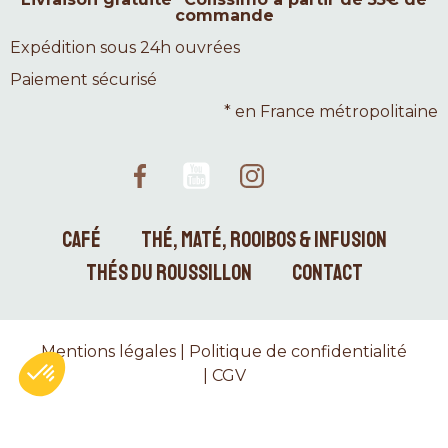
commande
Expédition sous 24h ouvrées
Paiement sécurisé
* en France métropolitaine
CAFÉ
THÉ, MATÉ, ROOIBOS & INFUSION
THÉS DU ROUSSILLON
CONTACT
Mentions légales
|
Politique de confidentialité
|
CGV
Axeptio consent
Plateforme de Gestion du Consentement : Personnalise