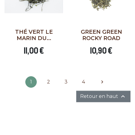
THÉ VERT LE
GREEN GREEN
MARIN DU...
ROCKY ROAD
11,00 €
10,90 €
Suivant
1
2
3
4


Retour en haut